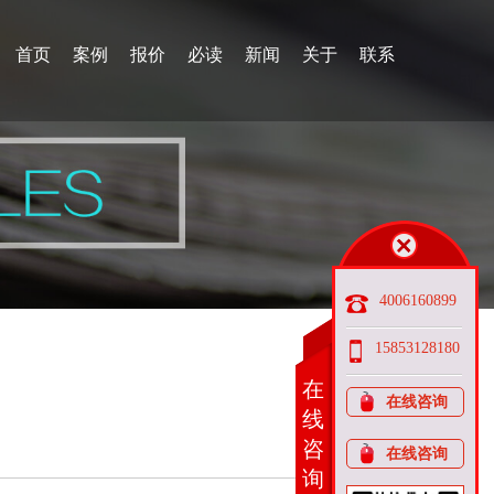
首页
案例
报价
必读
新闻
关于
联系
4006160899
15853128180
在
在线咨询
线
咨
在线咨询
询