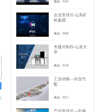
播放：9283
企业宣传片-山东矿
机集团
播放：8900
专题片制作-山东大
学
播放：8336
工业动画—兴业汽
配
播放：8971
论
产品宣传片—中储