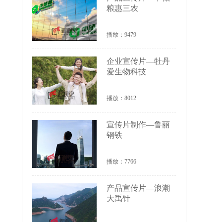
粮惠三农
播放：9479
企业宣传片—牡丹
爱生物科技
播放：8012
宣传片制作—鲁丽
钢铁
播放：7766
产品宣传片—浪潮
大禹针