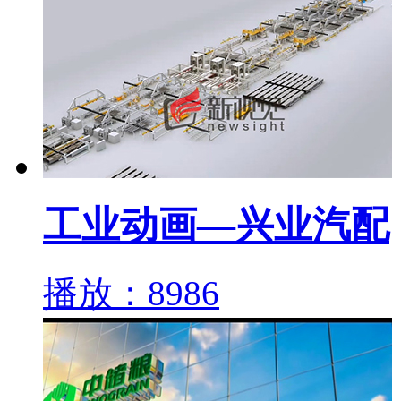
工业动画—兴业汽配
播放：8986