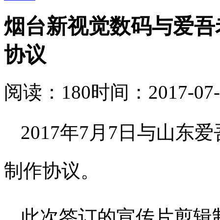
烟台新视觉数码与爱吾
协议
阅读：180
时间：2017-07-
2017年7月7日与山
制作协议。
此次签订的宣传片剪辑