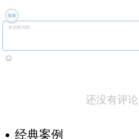
登录
还没有评论
经典案例