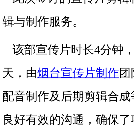
辑与制作服务。
该部宣传片时长4分钟，分
天，由
烟台宣传片制作
团
配音制作及后期剪辑合成
良好有效的沟通，确保了