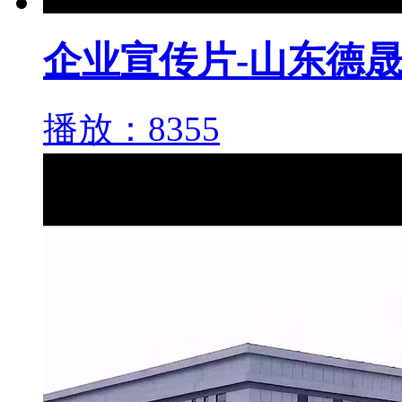
企业宣传片-山东德
播放：8355