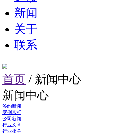
新闻
关于
联系
首页
/
新闻中心
新闻中心
签约新闻
案例赏析
公司新闻
行业文章
行业相关