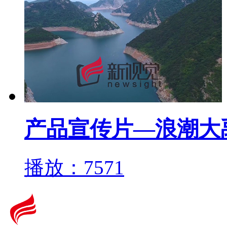
产品宣传片—浪潮大
播放：7571