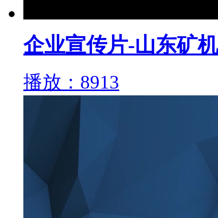
企业宣传片-山东矿
播放：8913