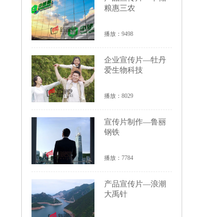
粮惠三农
播放：9498
企业宣传片—牡丹
爱生物科技
播放：8029
宣传片制作—鲁丽
钢铁
播放：7784
产品宣传片—浪潮
大禹针