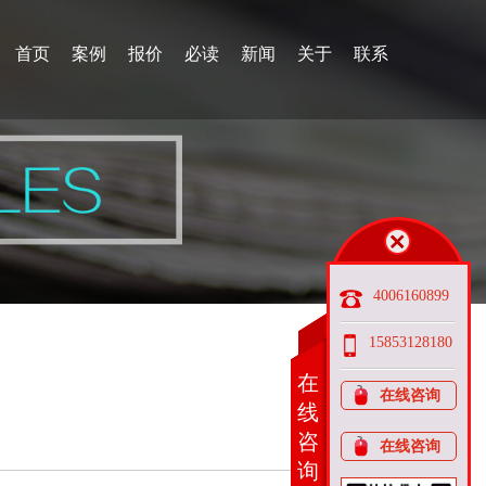
首页
案例
报价
必读
新闻
关于
联系
4006160899
15853128180
在
在线咨询
线
咨
在线咨询
询