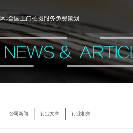
网-全国上门拍摄服务免费策划
公司新闻
行业文章
行业相关