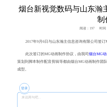
烟台新视觉数码与山东瀚
制
阅读：197
时间：
2017年9月6日与山东瀚主信息咨询有限公司签
此次签订的MG动画制作协议，由我司
烟台MG
策划到脚本制作配音剪辑等都由烟台MG动画制作团
成型。
登录