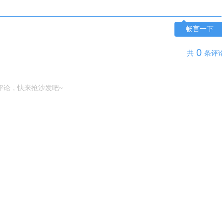
畅言一下
0
共
条评
评论，快来抢沙发吧~