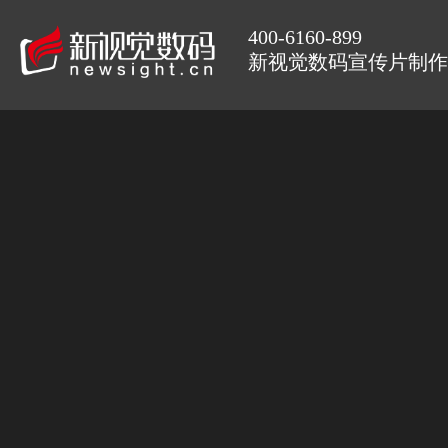
400-6160-899
新视觉数码宣传片制作